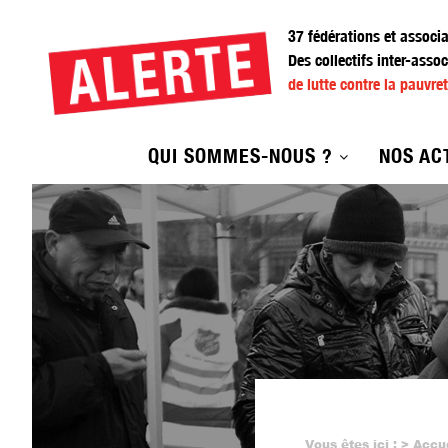
Aller
au
37 fédérations et associ
contenu
Des collectifs inter-assoc
principal
de lutte contre la pauvret
QUI SOMMES-NOUS ?
NOS AC
Vous êtes ici :
Accu