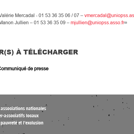
Valérie Mercadal - 01 53 36 35 06 / 07 –
vmercadal@uniopss.ass
 Manon Jullien – 01 53 36 35 09 –
mjullien@uniopss.asso.fr
R(S) À TÉLÉCHARGER
Communiqué de presse
 associations nationales
ter-associatifs locaux
la pauvreté et l’exclusion