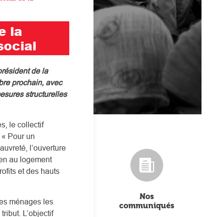
e la
social
président de la
bre prochain, avec
mesures structurelles
, le collectif
 « Pour un
auvreté, l’ouverture
ien au logement
ofits et des hauts
Nos
 les ménages les
communiqués
ribut. L’objectif