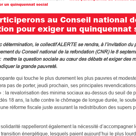
er un quinquennat social
ticiperons au Conseil national d
tion pour exiger un quinquennat 
 détermination, le collectif ALERTE se rendra, à l’invitation du 
ement du Conseil national de la refondation (CNR) le 8 septem
ir : mettre la question sociale au cœur des débats et exiger des 
diquer la grande pauvreté.
alopante qui touche le plus durement les plus pauvres et modestes
pas de porter, jeudi prochain, ses principales revendications
 : la revalorisation des minima sociaux au-dessus du seuil de p
ès 18 ans, la lutte contre le chômage de longue durée, le sout
une réforme fiscale juste assurant la redistribution des supers pr
 solidarité rappelleront également la nécessité d’accompagner
 transition énergétique, lesquels paient aujourd’hui le plus lourd t