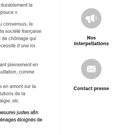
r durablement la
 pouce ».
du consensus, le
la société française
Nos
aux de chômage qui
interpellations
cessité d’une loi
nant pleinement en
sultation, comme
 en amont sur la
Contact presse
tutions de la
égie, etc.
esures justes afin
 ménages éloignés de