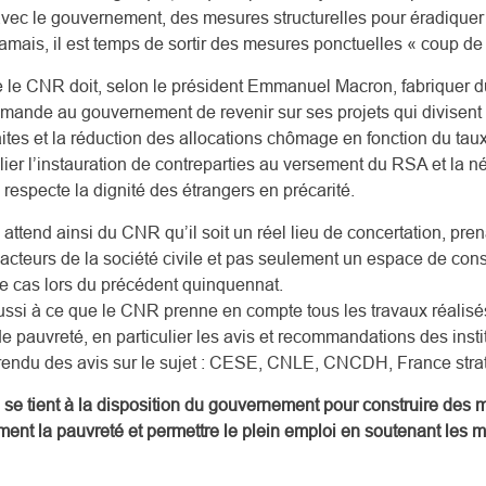
 avec le gouvernement, des mesures structurelles pour éradique
amais, il est temps de sortir des mesures ponctuelles « coup de
ue le CNR doit, selon le président Emmanuel Macron, fabriquer 
mande au gouvernement de revenir sur ses projets qui divisent 
raites et la réduction des allocations chômage en fonction du t
lier l’instauration de contreparties au versement du RSA et la né
i respecte la dignité des étrangers en précarité.
attend ainsi du CNR qu’il soit un réel lieu de concertation, pre
 acteurs de la société civile et pas seulement un espace de con
le cas lors du précédent quinquennat.
i à ce que le CNR prenne en compte tous les travaux réalisés
e pauvreté, en particulier les avis et recommandations des insti
rendu des avis sur le sujet : CESE, CNLE, CNCDH, France strat
 se tient à la disposition du gouvernement pour construire des m
ment la pauvreté et permettre le plein emploi en soutenant les