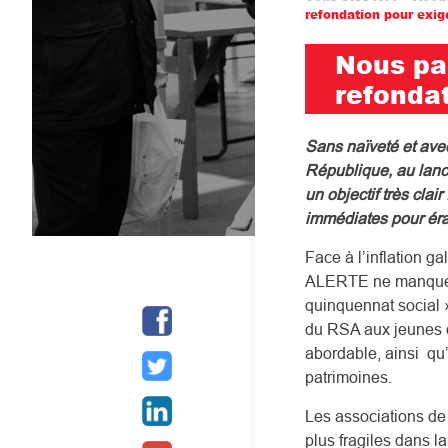
Fil
refondation pour exig
d'Ariane
Nous par
refonda
Sans naïveté et avec
République, au lanc
un objectif très cla
immédiates pour éra
Face à l’inflation g
ALERTE ne manquera 
quinquennat social »
du RSA aux jeunes d
abordable, ainsi qu’
patrimoines.
Les associations de
plus fragiles dans la