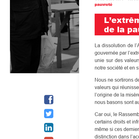
Fil
pauvreté
d'Ariane
L’extrêm
de la pa
La dissolution de l
gouvernée par l’extr
unie sur des valeurs
notre société et en
Nous ne sortirons de
valeurs qui réunisse
l’origine de la misè
nous basons sont au
Car oui, le Rassembl
certains droits et in
même si ces derniers
distinction dans l’a