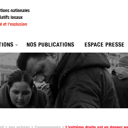
ations nationales
iatifs locaux
é et l'exclusion
TIONS
NOS PUBLICATIONS
ESPACE PRESSE
eil
nos actions
Communiqués
L’extrême droite est un danger po