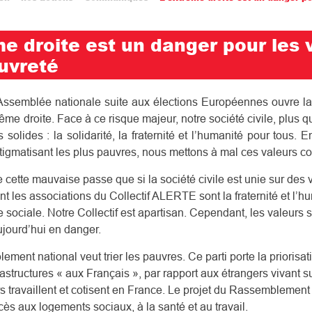
e droite est un danger pour les 
uvreté
’Assemblée nationale suite aux élections Européennes ouvre l
ême droite. Face à ce risque majeur, notre société civile, plus qu
 solides : la solidarité, la fraternité et l’humanité pour tous. 
 stigmatisant les plus pauvres, nous mettons à mal ces valeurs
 cette mauvaise passe que si la société civile est unie sur des 
nt les associations du Collectif ALERTE sont la fraternité et l’h
re sociale. Notre Collectif est apartisan. Cependant, les valeurs 
jourd’hui en danger.
ement national veut trier les pauvres. Ce parti porte la priorisat
frastructures « aux Français », par rapport aux étrangers vivant s
 travaillent et cotisent en France. Le projet du Rassemblement 
ccès aux logements sociaux, à la santé et au travail.