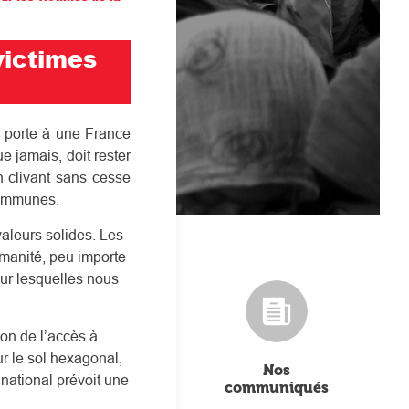
victimes
a porte à une France
e jamais, doit rester
En clivant sans cesse
 communes.
valeurs solides. Les
umanité, peu importe
sur lesquelles nous
ion de l’accès à
ur le sol hexagonal,
Nos
national prévoit une
communiqués