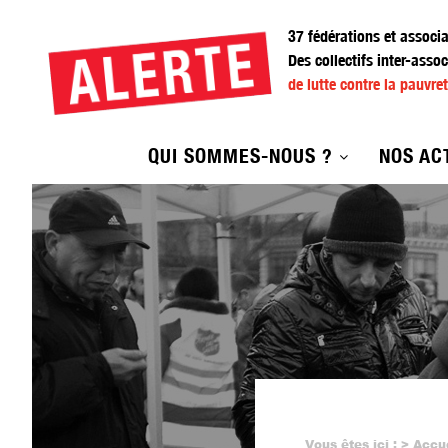
Aller
au
37 fédérations et associ
contenu
Des collectifs inter-assoc
principal
de lutte contre la pauvret
QUI SOMMES-NOUS ?
NOS AC
Vous êtes ici :
Accu