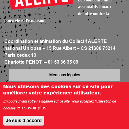
associatifs locaux
de lutte contre la
pauvreté et l’exclusion
Coordination et animation du Collectif ALERTE
national Uniopss – 15 Rue Albert – CS 21306 75214
Paris cedex 13
Charlotte PENOT – 01 53 36 35 09
Mentions légales
Nous utilisons des cookies sur ce site pour
Espace presse
améliorer votre expérience utilisateur.
En poursuivant votre navigation sur ce site, vous acceptez l’utilisation de
En savoir plus
cookies.
Je suis d'accord