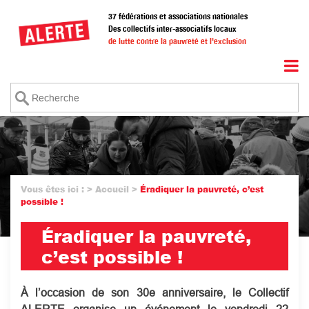
Aller
37 fédérations et associations nationales
au
Des collectifs inter-associatifs locaux
contenu
de lutte contre la pauvreté et l'exclusion
principal
Recherche
Vous êtes ici :
Accueil
Éradiquer la pauvreté, c’est
Fil
possible !
d'Ariane
Éradiquer la pauvreté,
c’est possible !
À l’occasion de son 30e anniversaire, le Collectif
ALERTE organise un événement le vendredi 22